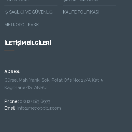
İŞ SAĞLIĞI VE GÜVENLIĞI
KALITE POLITIKASI
METROPOL KVKK
İLETIŞIM BILGILERI
ADRES:
Gürsel Mah. Yankı Sok. Polat Ofis No: 27/A Kat: 5
Kağıthane/İSTANBUL
Phone :
0 (212) 283 6973
Email :
info@metropoltur.com