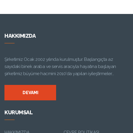
HAKKIMIZDA
Şirketimiz Ocak 2002 yılında kurulmuştur. Başlangıçta az
sayıdaki binek araba ve servis aracıyla hayatına başlayan
şirketimiz büyüme hacmini 2010'da yapılan iyileştirmeler...
DEVAMI
KURUMSAL
HAKKIMIZDA
ÇEVRE POLITIKASI