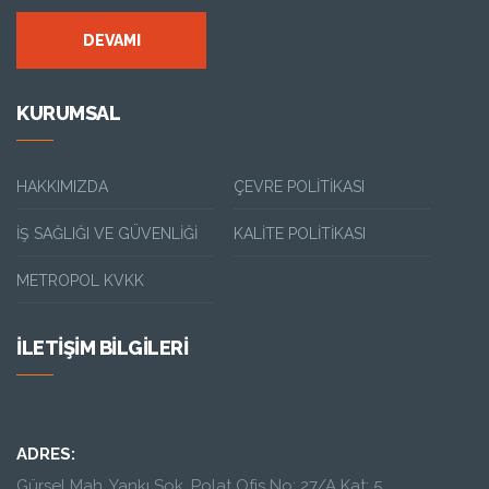
DEVAMI
KURUMSAL
HAKKIMIZDA
ÇEVRE POLITIKASI
İŞ SAĞLIĞI VE GÜVENLIĞI
KALITE POLITIKASI
METROPOL KVKK
İLETIŞIM BILGILERI
ADRES:
Gürsel Mah. Yankı Sok. Polat Ofis No: 27/A Kat: 5