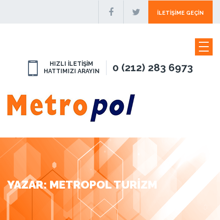
İLETIŞIME GEÇIN
HIZLI İLETİŞİM
0 (212) 283 6973
HATTIMIZI ARAYIN
YAZAR:
METROPOL TURIZM