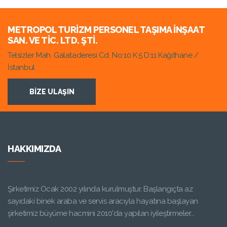
METROPOL TURIZM PERSONEL TAŞIMA İNŞAAT
SAN. VE TIC. LTD. ŞTI.
Telsizler Mah. Galataderesi Cd. No:10 K:5 D:11 Kağıthane /
İstanbul
BIZE ULAŞIN
HAKKIMIZDA
Şirketimiz Ocak 2002 yılında kurulmuştur. Başlangıçta az
sayıdaki binek araba ve servis aracıyla hayatına başlayan
şirketimiz büyüme hacmini 2010'da yapılan iyileştirmeler...